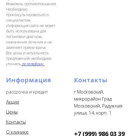
Возможны противопоказания.
Необходимо
проконсультироваться со
специалистом.
Информация сайта не может
быть использована для
постановки диагноза,
назначения лечения и не
заменяет прием врача.
Все цены и актуальность
предложений необходимо
уточнять
по телефону.
Информация
Контакты
рассрочка и кредит
г Московский,
микрорайон Град
Акции
Московский, Радужная
Цены
улица, 14, корп. 1
Контакты
О клинике
+7 (999) 986 03 39