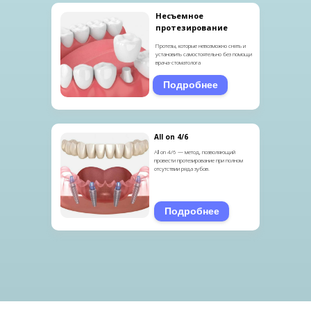
Несъемное
протезирование
Протезы, которые невозможно снять и
установить самостоятельно без помощи
врача-стоматолога
Подробнее
All on 4/6
All on 4/6 — метод, позволяющий
провести протезирование при полном
отсутствии ряда зубов.
Подробнее