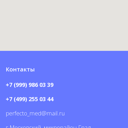
Контакты
+7 (999) 986 03 39
+7 (499) 255 03 44
perfecto_med@mail.ru
г Московский, микрорайон Град